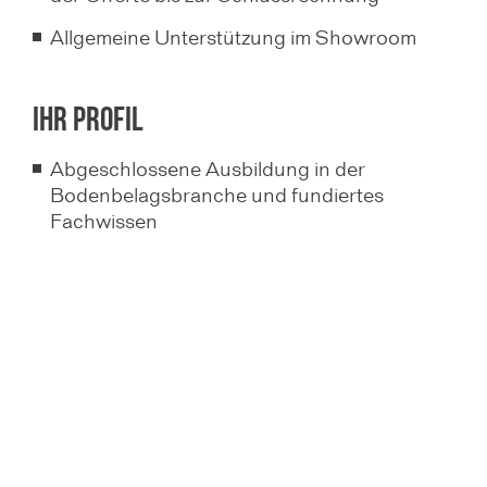
Allgemeine Unterstützung im Showroom
Ihr Profil
Abgeschlossene Ausbildung in der
Bodenbelagsbranche und fundiertes
Fachwissen
Idealerweise Erfahrung im Verkauf
Sehr gute Kenntnisse in MS Office und
idealerweise Erfahrung mit Bausoftware
Teamgeist, Freundlichkeit und ein
professionelles Auftreten
Sehr gute Deutschkenntnisse in Wort und
Schrift