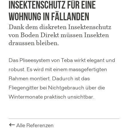
Insektenschutz für eine
g
h
h
a
Wohnung in Fällanden
e
s
t
r
t
Dank dem diskreten Insektenschutz
i
e
von Boden Direkt müssen Insekten
o
draussen bleiben.
g
s
n
e
S
Das Pliseesystem von Teba wirkt elegant und
a
s
l
robust. Es wird mit einem massgefertigten
n
S
i
Rahmen montiert. Dadurch ist das
z
d
Fliegengitter bei Nichtgebrauch über die
e
e
Wintermonate praktisch unsichtbar.
i
d
g
e
e
Alle Referenzen
n