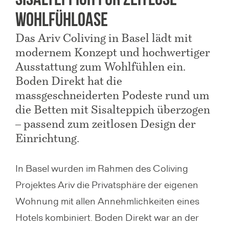
Sisalteppich für zeitlose
g
Wohlfühloase
a
Das Ariv Coliving in Basel lädt mit
t
modernem Konzept und hochwertiger
i
Ausstattung zum Wohlfühlen ein.
o
Boden Direkt hat die
n
massgeschneiderten Podeste rund um
a
die Betten mit Sisalteppich überzogen
– passend zum zeitlosen Design der
n
Einrichtung.
z
e
In Basel wurden im Rahmen des Coliving
i
Projektes Ariv die Privatsphäre der eigenen
g
Wohnung mit allen Annehmlichkeiten eines
e
Hotels kombiniert. Boden Direkt war an der
n