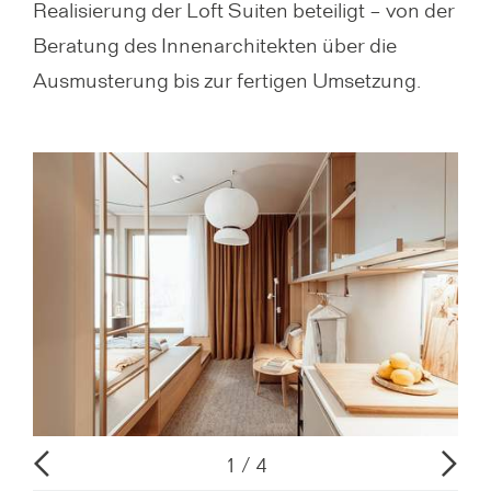
Realisierung der Loft Suiten beteiligt – von der
Beratung des Innenarchitekten über die
Ausmusterung bis zur fertigen Umsetzung.
V
N
o
1
4
o
ä