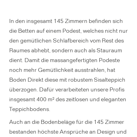
f
r
c
h
h
In den insgesamt 145 Zimmern befinden sich
e
s
die Betten auf einem Podest, welches nicht nur
r
t
den gemütlichen Schlafbereich vom Rest des
i
e
Raumes abhebt, sondern auch als Stauraum
g
s
dient. Damit die massangefertigten Podeste
e
S
noch mehr Gemütlichkeit ausstrahlen, hat
s
l
Boden Direkt diese mit robustem Sisalteppich
S
i
überzogen. Dafür verarbeiteten unsere Profis
l
d
insgesamt 400 m² des zeitlosen und eleganten
i
e
Teppichbodens.
d
Auch an die Bodenbeläge für die 145 Zimmer
e
bestanden höchste Ansprüche an Design und